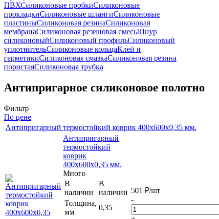
ПВХ
Силиконовые пробки
Силиконовые
прокладки
Силиконовые шланги
Силиконовые
пластины
Силиконовая резина
Силиконовая
мембрана
Силиконовая резиновая смесь
Шнур
силиконовый
Силиконовый профиль
Силиконовый
уплотнитель
Силиконовые кольца
Клей и
герметики
Силиконовая смазка
Силиконовая резина
пористая
Силиконовая трубка
Антипригарное cиликоновое полотно
Фильтр
По цене
Антипригарный термостойкий коврик 400х600х0,35 мм.
Антипригарный
термостойкий
коврик
400х600х0,35 мм.
Много
В
В
501
₽
/шт
наличии
наличии
-
Толщина,
0,35
мм
+