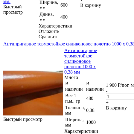
Ширина,
600
В корзину
Быстрый
мм
просмотр
Длина,
400
мм
Характеристики
Отложить
Сравнить
Антипригарное термостойкое силиконовое полотно 1000 х 0,3
Антипригарное
термостойкое
силиконовое
полотно 1000 х
0,38 мм
Много
В
В
1 900
₽
/пог. м
наличии
наличии
-
Вес 1
480
п.м., гр
+
Толщина,
В корзину
0,38
мм
Быстрый просмотр
Ширина,
1000
мм
Характеристики