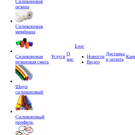
Силиконовая
резина
Силиконовая
мембрана
Блог
О
Доставка
Силиконовая
Услуги
Новости
Кар
нас
и оплата
резиновая смесь
Видео
Шнур
силиконовый
Силиконовый
профиль