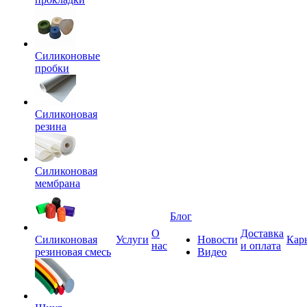
Силиконовые
пробки
Силиконовая
резина
Силиконовая
мембрана
Блог
О
Доставка
Силиконовая
Услуги
Новости
Кар
нас
и оплата
резиновая смесь
Видео