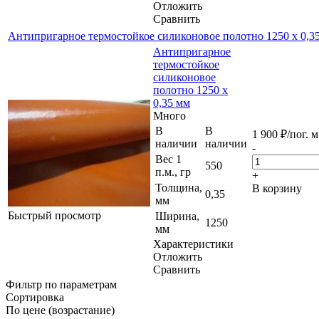
Отложить
Сравнить
Антипригарное термостойкое силиконовое полотно 1250 х 0,3
Антипригарное
термостойкое
силиконовое
полотно 1250 х
0,35 мм
Много
В
В
1 900
₽
/пог. м
наличии
наличии
-
Вес 1
550
п.м., гр
+
Толщина,
В корзину
0,35
мм
Быстрый просмотр
Ширина,
1250
мм
Характеристики
Отложить
Сравнить
Фильтр по параметрам
Сортировка
По цене (возрастание)