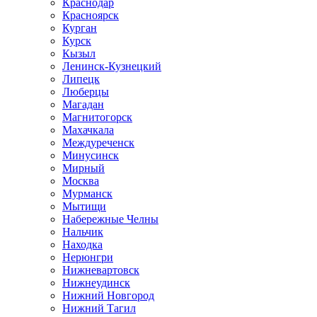
Краснодар
Красноярск
Курган
Курск
Кызыл
Ленинск-Кузнецкий
Липецк
Люберцы
Магадан
Магнитогорск
Махачкала
Междуреченск
Минусинск
Мирный
Москва
Мурманск
Мытищи
Набережные Челны
Нальчик
Находка
Нерюнгри
Нижневартовск
Нижнеудинск
Нижний Новгород
Нижний Тагил