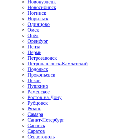
Новокузнецк
Новосибирск
Ногинск
Норильск
Одинцово
Омск
Орёл
Оренбург
Пенза
Пермь
Петрозаводск
Петропавловск-Камчатский
Подольск
Прокопьевск
Псков
Пушкино
Раменское
Ростов-на-Дону
Рубцовск
Рязань
Самара
Санкт-Петербург
Саранск
Саратов
Севастополь