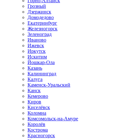
Горно-Алтайск
Грозный
Дзержинск
Домодедово
Екатеринбург
Железногорск
Зеленоград
Иваново
Ижевск
Иркутск
Искитим
Йошкар-Ола
Казань
Калининград
Калуга
Каменск-Уральский
Канск
Кемерово
Киров
Киселёвск
Коломна
Комсомольск-на-Амуре
Королёв
Кострома
Красногорск