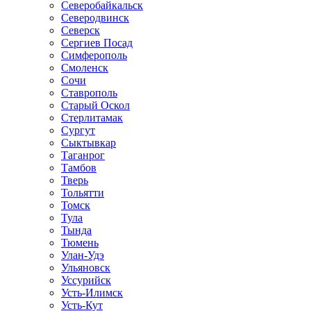
Северобайкальск
Северодвинск
Северск
Сергиев Посад
Симферополь
Смоленск
Сочи
Ставрополь
Старый Оскол
Стерлитамак
Сургут
Сыктывкар
Таганрог
Тамбов
Тверь
Тольятти
Томск
Тула
Тында
Тюмень
Улан-Удэ
Ульяновск
Уссурийск
Усть-Илимск
Усть-Кут