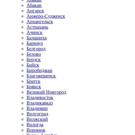
Абакан
Ангарск
Анжеро-Судженск
Архангельск
Астрахань
Ачинск
Балашиха
Барнаул
Белгород
Белово
Бердск
Бийск
Биробиджан
Благовещенск
Братск
Брянск
Великий Новгород
Владивосток
Владикавказ
Владимир
Волгоград
Волжский
Вологда
Воронеж